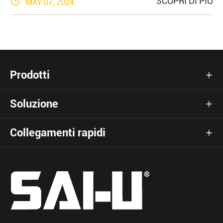

SCOPRI DI PIÙ
MAY 07, 2024
Prodotti

Soluzione

Collegamenti rapidi
