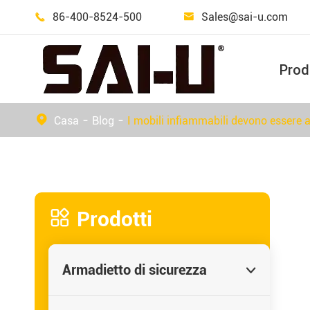
86-400-8524-500
Sales@sai-u.com


Prod
Attrezzatura per il contenimento delle fuoriuscite
Armadio di stoccaggio della bombola del Gas
Casa
Blog
I mobili infiammabili devono essere 

Prodotti
Armadietto di sicurezza
