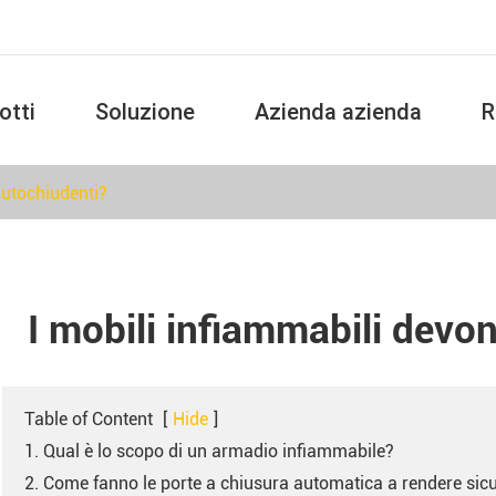
otti
Soluzione
Azienda azienda
R
Armadio di stoccaggio corrosivo forte
autochiudenti?
I mobili infiammabili devo
Table of Content
[
Hide
]
1. Qual è lo scopo di un armadio infiammabile?
2. Come fanno le porte a chiusura automatica a rendere sicur