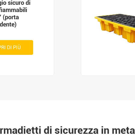
io sicuro di
nfiammabili
 (porta
dente)
RI DI PIÙ
armadietti di sicurezza in metal