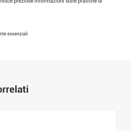
rnisce preziose informazioni sulle pratiche di
nte essenziali
rrelati