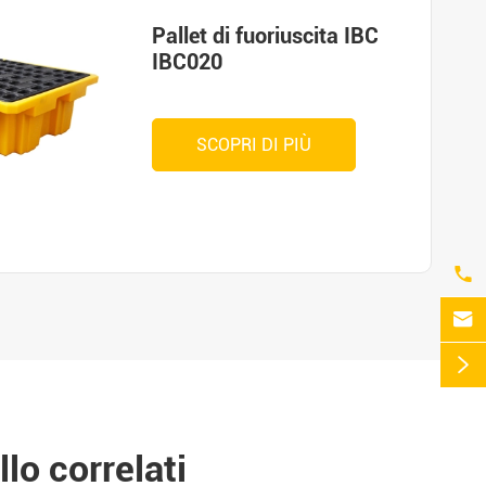
Pallet di fuoriuscita IBC
IBC020
SCOPRI DI PIÙ



lo correlati