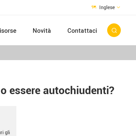
Inglese


isorse
Novità
Contattaci

no essere autochiudenti?
i gli