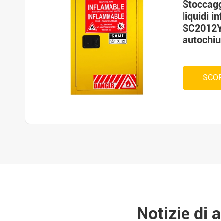
Stoccagg
liquidi i
SC2012Y
autochiu
SCOP
Notizie di 